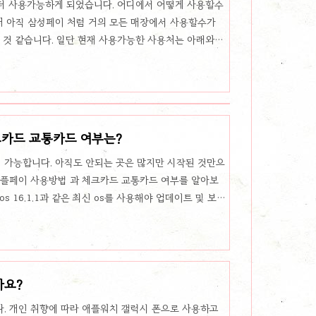
부터 사용가능하게 되었습니다. 어디에서 어떻게 사용할수
 아직 삼성페이 처럼 거의 모든 매장에서 사용할수가
 것 같습니다. 일단 현재 사용가능한 사용처는 아래와
용안되는 것이 신기합니다. 그리고 주유소에서는 gs칼텍
롯데백화점 롯데마트 롯데하이마트 롯데시네마 홈플러스
미니스톱) 맥도날드 롯데리아 파리바게뜨 베스킨라빈스 블루보
커피 빽다방 더벤티 할리스 다이소 김가네 콘라드서울
나로 유통 LG전자 베스트샵 프리스..
카드 교통카드 여부는?
가능합니다. 아직도 안되는 곳은 많지만 시작된 것만으
애플페이 사용방법 과 체크카드 교통카드 여부를 알아보
s 16.1.1과 같은 최신 os를 사용해야 업데이트 및 보안
. 애플페이 사용방법 애플페이를 사용하려면 일단 월렛 앱
 애플페이로 사용할 카드를 등록할 수 있습니다. 카드를
 측면전원버튼 두번 누르거나 홈버튼이 있는 제품이면 홈
용할수 있게 되고, 단말기에 접촉하면 됩니다. 아직까지
까요?
안되어 현대카드 도입이..
. 개인 취향에 따라 애플워치 갤럭시 폰으로 사용하고