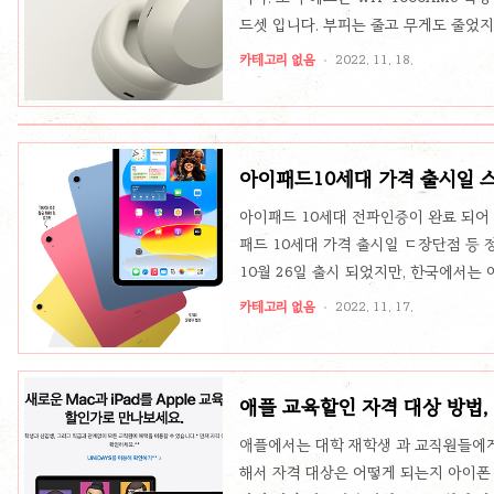
드셋 입니다. 부피는 줄고 무게도 줄었
일정할 음질을 보여주는 파인사운드 레
카테고리 없음
2022. 11. 18.
대로의 소리를 즐길수 있습니다. 다들 
용감도 편합니다. 특히 헤어밴드 부분이
도 야외에서 착용해도 전혀 촌스러워 보
고 주변소리를 들려주는 기능-자동 노이즈
아이패드10세대 가격 출시일 
아이패드 10세대 전파인증이 완료 되어
패드 10세대 가격 출시일 ㄷ장단점 등
10월 26일 출시 되었지만, 한국에서는
11월 30일 출시가 거의 확정적입니다. 
카테고리 없음
2022. 11. 17.
30일에 오프라인 매장에 오픈됩니다. 아
679,000원 919,000원 256GB 919
세대 동일 용량 제품에 비해서 거의 20
애플 교육할인 자격 대상 방법,
급형 가성비 라인 인 것..
애플에서는 대학 재학생 과 교직원들에게
해서 자격 대상은 어떻게 되는지 아이폰