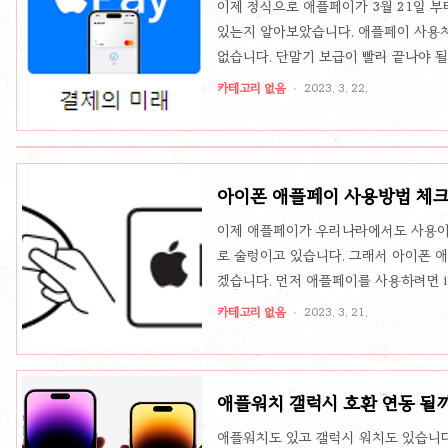
이제 정식으로 애플페이가 3월 21일 
있는지 알아보았습니다. 애플페이 사용처
없습니다. 단말기 보급이 빨리 끝나야 될
같습니다. 오프라인 의외로 이마트가 적
카테고리 없음
2023. 3. 22.
스만 됩니다. 코스트코 투썸플레이스 
편의점 (GS25, CU, 세븐일레븐, 
틀 쉑쉑버거 크리스피도넛 공차 이디야
그랜드하야트 서울 이케아 더현대 농협 하
아이폰 애플페이 사용방법 체크
이제 애플페이가 우리나라에서도 사용이 
로 술렁이고 있습니다. 그래서 아이폰 
겠습니다. 먼저 애플페이를 사용하려면 io
사항에서 잘 활용 할 수 있을 것입니다
카테고리 없음
2023. 3. 21.
에 들어가서 + 버튼을 누릅니다. 그러면
등록하면 애플페이를 사용하고 싶을 때
버튼을 두번 연속 누르면 애플페이를 사
애플워치 갤럭시 호환 연동 될
는 애플페이 결제 단말기가 보급이 얼마 
애플워치도 있고 갤럭시 워치도 있습니다