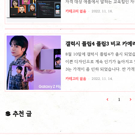
자격 대상 애플에서 말하는 교육할인 자격
기관을 비롯하여 유치원부터 고등교육기
카테고리 없음
2022. 11. 16.
수, 교육자 또는 교직원 대한민국의 공
고용되어 근무하는 교수, 교육자 또는 
전문기술교육기관 또는 대학에 재학 중인
부모 대한민국의 교육부 소속의 공무원 애
갤럭시 플립4 플립3 비교 카메라
8월 10일에 갤럭시 플립4가 출시 되었
이쁜 디자인으로 계속 인기가 높아지고 
3는 가격이 좀 인하 되었습니다. 싼 가
살지 비교해보겠습니다. 플립4 플립3 
카테고리 없음
2022. 11. 14.
입니다. 큰변화는 없고 크기는 약간 줄
이나 이런 것도 좋아졌지만 무게는 4g이 
이 되면서 최대 3시간 더 사용할수 있게
1
속 충전이 기존에는 15w까지 허용했는데 
💲 추천 글