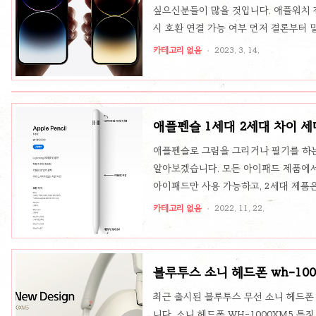
싶으신분들이 많을 것입니다. 애플워치 
시 호환 연결 가능 여부 먼저 결론부터
있어야 합니다. 그래야 활성화가 가능합
카테고리 없음
2023. 3. 14.
드, 맥, 맵북으로 또 연결이 안됩니다
니다. 하지만 편법으로 갤럭시에 아이폰
방법은 있습니다. 애플워치 갤럭시 연결
결하는 법은 글 설명보다 동영상이 쉬우니
애플펜슬 1세대 2세대 차이 세
애플펜슬로 그림을 그리거나 필기를 하는
알아보겠습니다. 모든 아이패드 제품에서
아이패드만 사용 가능하고, 2세대 제품
하게 만들수도 있을텐더 애플은 그렇게 
카테고리 없음
2022. 11. 22.
아봅시다. 애플펜슬 1세대 호환 기기 1
세대 까지(최근 나온 10세대가 애플센슬
아이패드 에어 3세대 아이패드 미니 5세대
블루투스 소니 헤드폰 wh-100
이패드 프로 9.7 애플펜슬 2세대 호환 기
최근 출시된 블루투스 무선 소니 헤드폰 
니다. 소니 헤드폰 WH-1000XM5 특