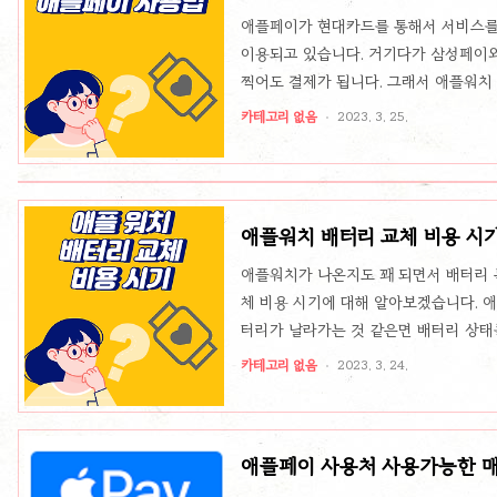
애플페이가 현대카드를 통해서 서비스를
이용되고 있습니다. 거기다가 삼성페이
찍어도 결제가 됩니다. 그래서 애플워치
애플페이 설정하는 법 애플워치로 애플
카테고리 없음
2023. 3. 25.
가서 실행하여 나의 시계로 들어가서 세
정이 일단 선행되어야 워치에서 애플페
치 왼쪽 아래쪽에 나의 시계 메뉴 로 들
가 버튼을 터치(카드 선택하고 cvv등 입
애플워치 배터리 교체 비용 시
애플워치가 나온지도 꽤 되면서 배터리 
체 비용 시기에 대해 알아보겠습니다. 
터리가 날라가는 것 같은면 배터리 상태
정 -> 배터리 -> 배터리 성능 상태 
카테고리 없음
2023. 3. 24.
애플에서 생각하는 워치의 수명은 2년으
되어있다고 보면 됩니다. 그런데 2년 
애플에서 배터리 자체결함이라고 인정하고
애플페이 사용처 사용가능한 매
가 80% 이하가 되면 그때부터는 사용하